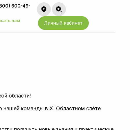
(800) 600-49-
исать нам
Личный кабинет
кой области!
ю нашей команды в XI Областном слёте
огли получить новые знания и практические