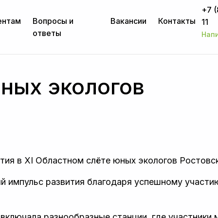
+7 
ентам
Вопросы и
Вакансии
Контакты
11
ответы
Нап
юных экологов
тия в XI Областном слёте юных экологов Ростовс
й импульс развития благодаря успешному участи
включала разнообразные станции, где участники м